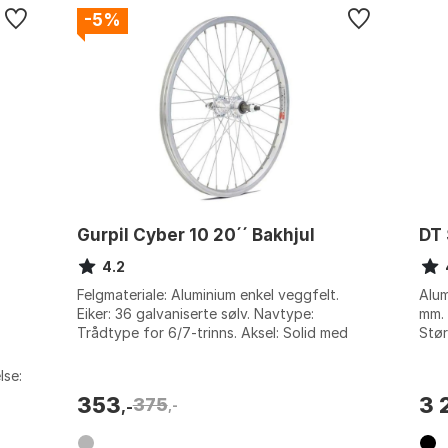
-5%
Gurpil Cyber 10 20´´ Bakhjul
DT 
4.2
Felgmateriale: Aluminium enkel veggfelt.
Alum
Eiker: 36 galvaniserte sølv. Navtype:
mm. 
Trådtype for 6/7-trinns. Aksel: Solid med
Stør
muttere. Farge: Silver. Størrelse: 9 x ...
lse:
353
3 
375
,-
,-