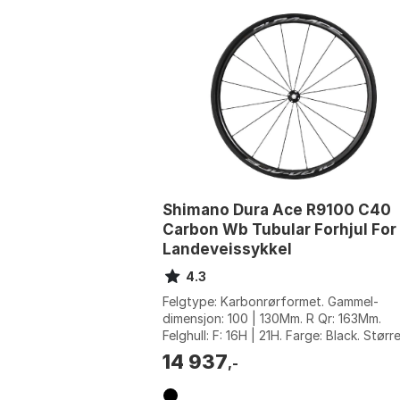
Shimano Dura Ace R9100 C40
Carbon Wb Tubular Forhjul For
Landeveissykkel
4.3
Felgtype: Karbonrørformet. Gammel-
dimensjon: 100 | 130Mm. R Qr: 163Mm.
Felghull: F: 16H | 21H. Farge: Black. Større
9 x 100mm.
14 937
,-