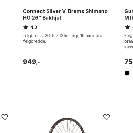
Connect Silver V-Brems Shimano
Gur
HG 26" Bakhjul
Mtb
4.3
felgbrems; 26; 9 x 135mm/qr; 19mm indre
Felg
felgbredde.
brem
kass
135m
949
75
,-