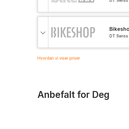
DT Swiss 
142mm, S
bikesh
DT Swiss 
142mm, S
Hvordan vi viser priser
Anbefalt for Deg