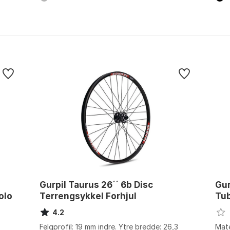
Gurpil Taurus 26´´ 6b Disc
Gur
olo
Terrengsykkel Forhjul
Tub
4.2
Felgprofil: 19 mm indre. Ytre bredde: 26,3
Mate