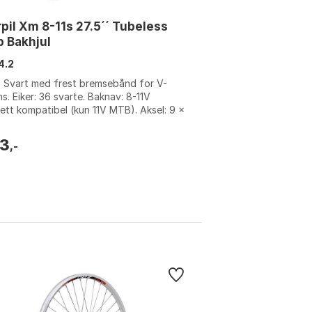
pil Xm 8-11s 27.5´´ Tubeless
 Bakhjul
4.2
: Svart med frest bremsebånd for V-
s. Eiker: 36 svarte. Baknav: 8-11V
ett kompatibel (kun 11V MTB). Aksel: 9 x
m. Farge: Black / black, Black / ...
3
,-