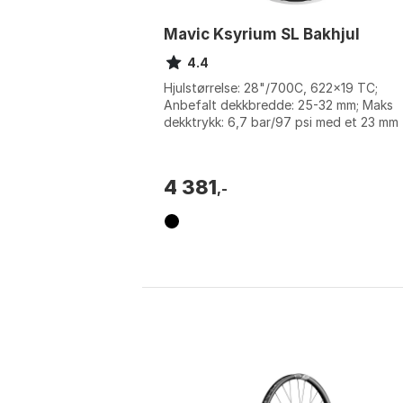
Mavic Ksyrium SL Bakhjul
4.4
Hjulstørrelse: 28"/700C, 622x19 TC;
Anbefalt dekkbredde: 25-32 mm; Maks
dekktrykk: 6,7 bar/97 psi med et 23 mm
dekk; Materiale - felg: Maxtal aluminium.
Farge: ...
4 381
,-