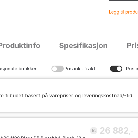
Legg til prod
Produktinfo
Spesifikasjon
Pri
asjonale butikker
Pris inkl. frakt
Pris i
te tilbudet basert på varepriser og leveringskostnad/-tid.
26 882
,-