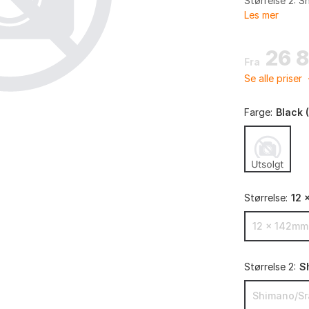
Størrelse 2: 
Les mer
26 
Fra
Se alle priser
Farge:
Black 
Størrelse:
12 
12 x 142mm
Størrelse 2:
S
Shimano/S