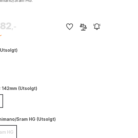
Shimano/Sram HG.
882
,-
(Utsolgt)
x 142mm (Utsolgt)
himano/Sram HG (Utsolgt)
ram HG