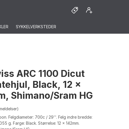
KLER
SYKKELVERKSTEDER
iss ARC 1100 Dicut
tehjul, Black, 12 x
m, Shimano/Sram HG
meldelser)
bon. Felgdiameter: 700c / 29''. Felg indre bredde:
055 g. Farge: Black. Størrelse: 12 x 142mm.