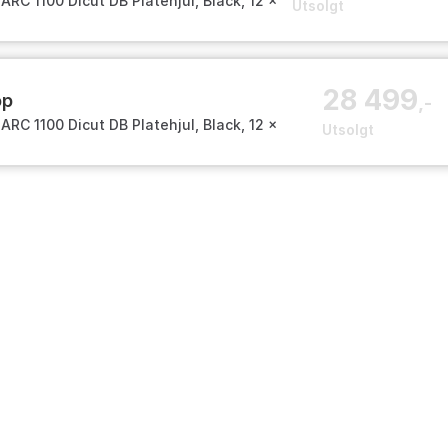
ARC 1100 Dicut DB Platehjul, Black, 12 x
Utsolgt
himano/Sram HG
28 499
op
,-
ARC 1100 Dicut DB Platehjul, Black, 12 x
Utsolgt
himano/Sram HG