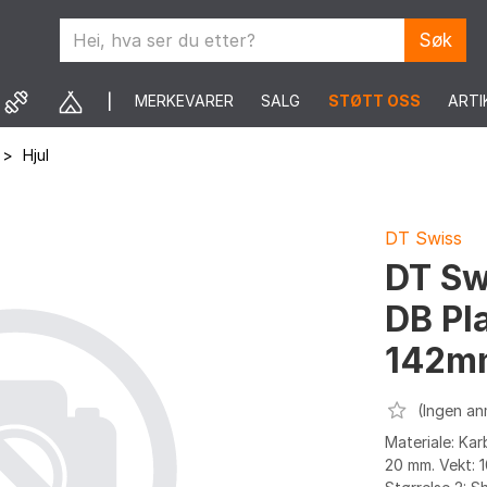
Søk
MERKEVARER
SALG
STØTT OSS
ARTI
>
Hjul
DT Swiss
DT Sw
DB Pla
142m
(Ingen an
Materiale: Kar
20 mm. Vekt: 1