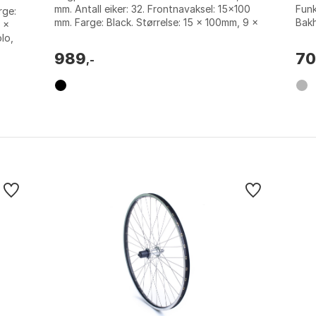
mm. Antall eiker: 32. Frontnavaksel: 15x100
Funk
rge:
mm. Farge: Black. Størrelse: 15 x 100mm, 9 x
Bakh
9 x
100mm.
lo,
989
70
,-